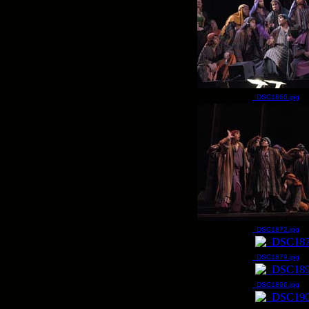
_DSC1860.jpg
_DSC1872.jpg
_DSC1879.jpg
_DSC1896.jpg