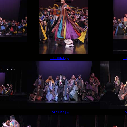
_DSC1844.jpg
_D
_DSC1855.jpg
_D