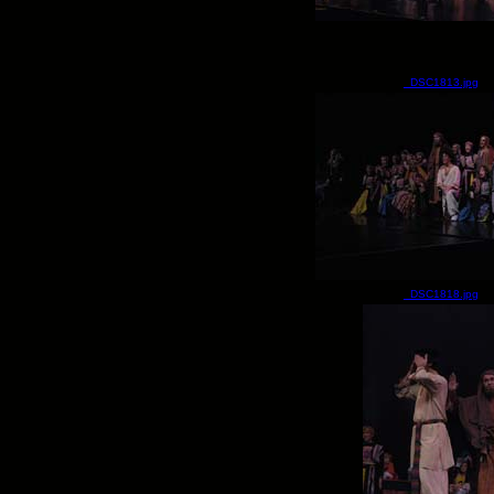
_DSC1813.jpg
_DSC1818.jpg