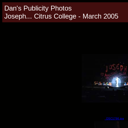
Dan's Publicity Photos
Joseph... Citrus College - March 2005
_DSC1796.jpg