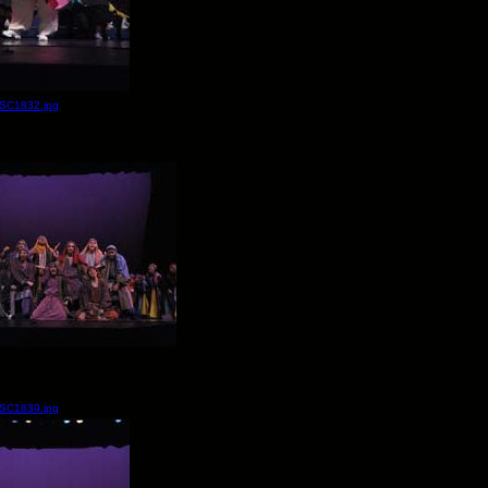
SC1832.jpg
SC1839.jpg