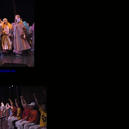
SC1811.jpg