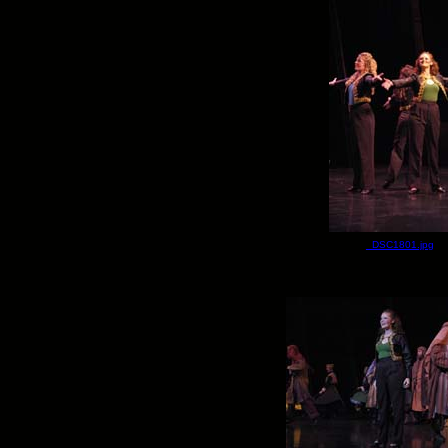
_DSC1801.jpg