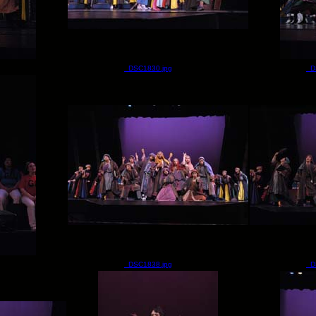
_DSC1830.jpg
_D
_DSC1838.jpg
_D